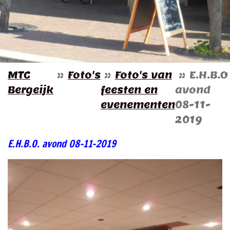
MTC
»
Foto's
»
Foto's van
»
E.H.B.O
Bergeijk
feesten en
avond
evenementen
08-11-
2019
E.H.B.O. avond 08-11-2019