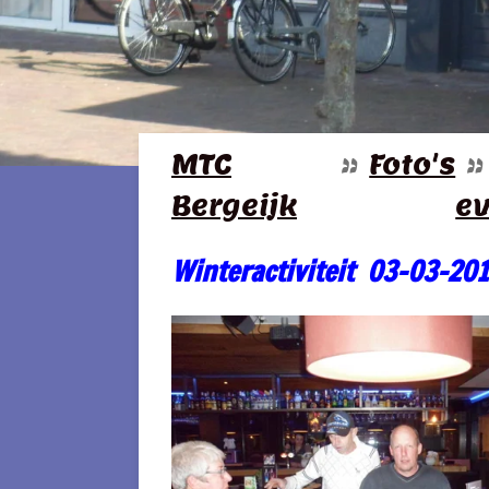
MTC
»
Foto's
»
Bergeijk
e
Winteractiviteit 03-03-20