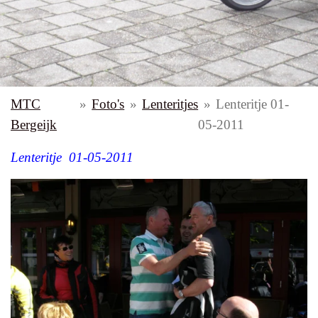
MTC
»
Foto's
»
Lenteritjes
»
Lenteritje 01-
Bergeijk
05-2011
L
enteritje 01-05-2011